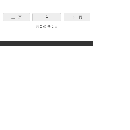
1
上一页
下一页
共 2 条 共 1 页
冀深实业
www.jishenoa.com
上海冀深实业有限公司
公司地址：
上海市宝山区大场镇真大路456号513室
（齐成晟园）
电 话：021-56421686
邮 箱： jzb@jishenoa.com
手 机：13818216832
工作时间:
周一 ~ 周六
8：30 — 18：30