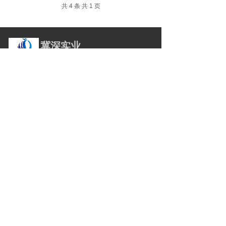
共 4 条 共 1 页
冀深实业
www.jishenoa.com
上海冀深实业有限公司
公司地址：
上海市宝山区大场镇真大路456号513室
（齐成晟园）
电 话：021-56421686
邮 箱： jzb@jishenoa.com
手 机：13818216832
工作时间:
周一 ~ 周六
8：30 — 18：30
友情链接：
博愚科技
Copyright@ 1999-2023 上海冀深实业有限公司
www.jishenoa.com 版权所有
沪ICP备2023012867号-1